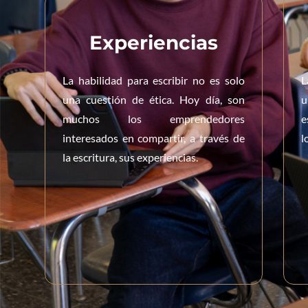
Experiencias
La habilidad para escribir no es solo
L
una cuestión de ética. Hoy día, son
muchos los emprendedores
e
interesados en compartir, a través de
l
la escritura, sus experiencias.