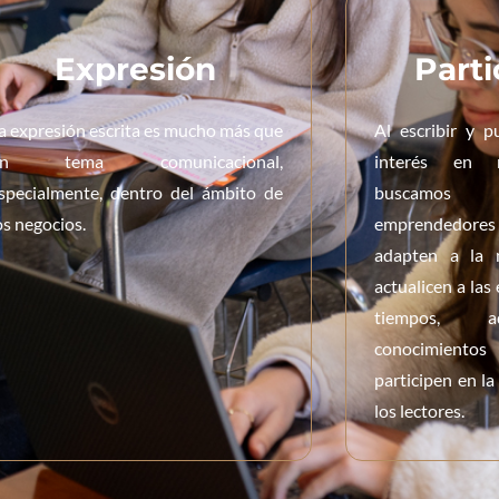
Expresión
Parti
a expresión escrita es mucho más que
Al escribir y p
un tema comunicacional,
interés en n
specialmente, dentro del ámbito de
buscamos
os negocios.
emprendedor
adapten a la n
actualicen a las
tiempos, a
conocimientos
participen en la
los lectores.