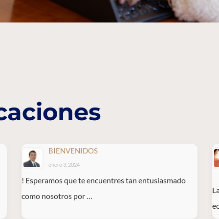
caciones
BIENVENIDOS
enero 3, 2024
! Esperamos que te encuentres tan entusiasmado
La
como nosotros por …
e