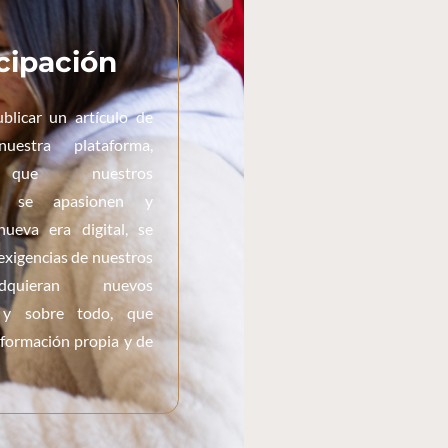
cipación
ublicar un artículo de
uestra plataforma,
 que nuestros
es se apasionen y
ueva era digital, se
 exigencias de nuestros
dquieran nuevos
 y sobre todo, que
 formación propia y de