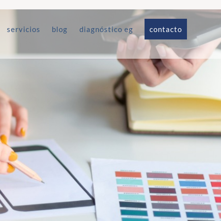
servicios
blog
diagnóstico eg
contacto